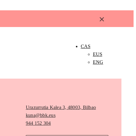
×
CAS
EUS
ENG
Urazurrutia Kalea 3, 48003, Bilbao
kuna@bbk.eus
944 152 304