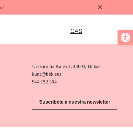
×
s
!
Abrir b
CAS
Urazurrutia Kalea 3, 48003, Bilbao
kuna@bbk.eus
944 152 304
Suscríbete a nuestra newsletter