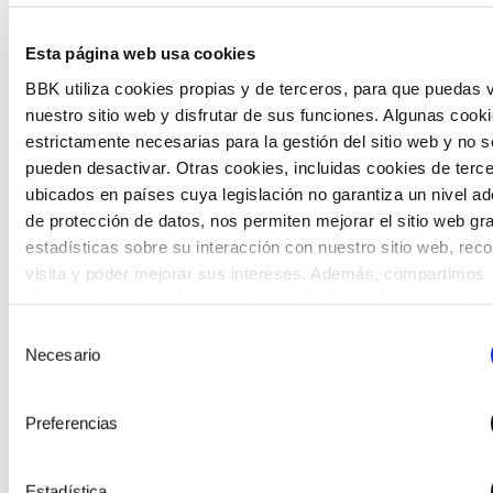
Esta página web usa cookies
BBK utiliza cookies propias y de terceros, para que puedas v
nuestro sitio web y disfrutar de sus funciones. Algunas cook
estrictamente necesarias para la gestión del sitio web y no s
The Future Game
pueden desactivar. Otras cookies, incluidas cookies de terc
The Future Game es un laboratorio de participación
ubicados en países cuya legislación no garantiza un nivel a
juvenil que recoge las cosmovisiones de las nuevas
de protección de datos, nos permiten mejorar el sitio web gr
generaciones en las temáticas que más les preocupan
estadísticas sobre su interacción con nuestro sitio web, rec
hacia el futuro a través de una experiencia
visita y poder mejorar sus intereses. Además, compartimos
gamificada.
información sobre el uso que haga del sitio web con nuestro
partners de análisis web , quienes pueden combinarla con ot
Selección
información que les haya proporcionado o que hayan recopil
Necesario
de
partir del uso que haya hecho de sus servicios. A continuaci
consentimiento
puede seleccionar sus preferencias.
Preferencias
Estadística