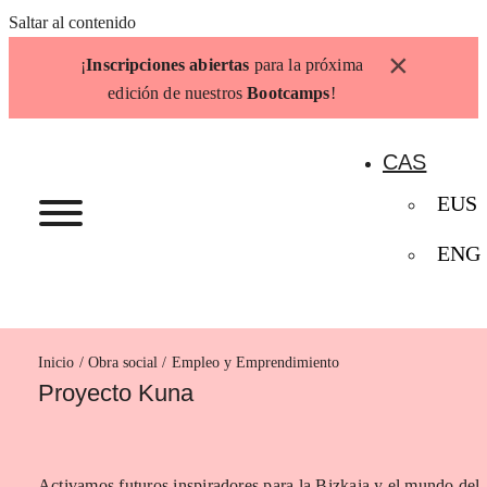
Saltar al contenido
×
¡
Inscripciones abiertas
para la próxima
edición de nuestros
Bootcamps
!
CAS
EUS
ENG
Inicio
Empleo y Emprendimiento
Proyecto Kuna
Activamos futuros inspiradores para la Bizkaia y el mundo del