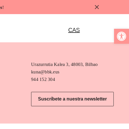
×
s
!
Abrir b
CAS
Urazurrutia Kalea 3, 48003, Bilbao
kuna@bbk.eus
944 152 304
Suscríbete a nuestra newsletter