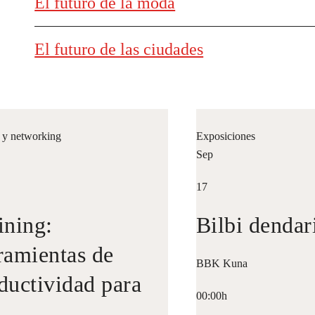
El futuro de la moda
El futuro de las ciudades
 y networking
Exposiciones
Sep
17
ining:
Bilbi dendar
ramientas de
BBK Kuna
ductividad para
00:00h
render con éxito.