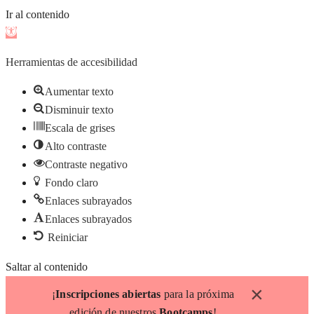
Ir al contenido
Abrir
barra
Herramientas de accesibilidad
de
herramientas
Aumentar texto
Disminuir texto
Escala de grises
Alto contraste
Contraste negativo
Fondo claro
Enlaces subrayados
Enlaces subrayados
Reiniciar
Saltar al contenido
×
¡
Inscripciones abiertas
para la próxima
edición de nuestros
Bootcamps
!