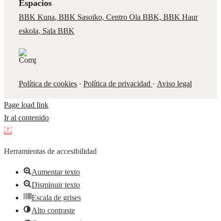
Espacios
BBK Kuna
,
BBK Sasoiko,
Centro Ola BBK, BBK
Haur
eskola,
Sala BBK
Política de cookies
·
Política de privacidad
·
Aviso legal
Page load link
Ir al contenido
Abrir
barra
Herramientas de accesibilidad
de
herramientas
Aumentar texto
Disminuir texto
Escala de grises
Alto contraste