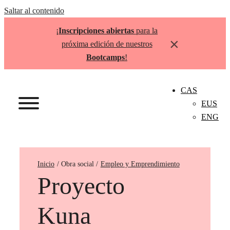
Saltar al contenido
¡
Inscripciones abiertas
para la
×
próxima edición de nuestros
Bootcamps
!
CAS
EUS
ENG
Inicio
Empleo y Emprendimiento
Proyecto
Kuna