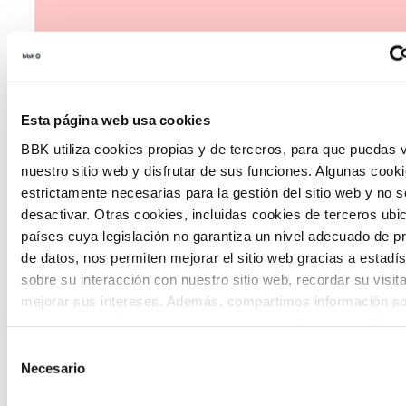
Esta página web usa cookies
The Future Game
BBK utiliza cookies propias y de terceros, para que puedas v
nuestro sitio web y disfrutar de sus funciones. Algunas cook
The Future Game es un laboratorio de
estrictamente necesarias para la gestión del sitio web y no 
desactivar. Otras cookies, incluidas cookies de terceros ub
participación juvenil que recoge las
países cuya legislación no garantiza un nivel adecuado de p
cosmovisiones de las nuevas generaciones
de datos, nos permiten mejorar el sitio web gracias a estadís
en las temáticas que más les preocupan
sobre su interacción con nuestro sitio web, recordar su visit
mejorar sus intereses. Además, compartimos información so
hacia el futuro a través de una experienci
uso que haga del sitio web con nuestros partners de análisis
gamificada.
quienes pueden combinarla con otra información que les ha
Selección
proporcionado o que hayan recopilado a partir del uso que 
Necesario
de
de sus servicios. A continuación, puede seleccionar sus pref
consentimiento