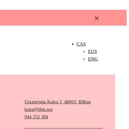
×
CAS
EUS
ENG
Urazurrutia Kalea 3, 48003, Bilbao
kuna@bbk.eus
944 152 304