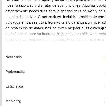
nuestro sitio web y disfrutar de sus funciones. Algunas cook
The Future Game es un laboratorio de participación
estrictamente necesarias para la gestión del sitio web y no s
juvenil que recoge las cosmovisiones de las nuevas
pueden desactivar. Otras cookies, incluidas cookies de terc
generaciones en las temáticas que más les preocupan
ubicados en países cuya legislación no garantiza un nivel a
hacia el futuro a través de una experiencia
de protección de datos, nos permiten mejorar el sitio web gr
gamificada.
estadísticas sobre su interacción con nuestro sitio web, rec
visita y poder mejorar sus intereses. Además, compartimos
información sobre el uso que haga del sitio web con nuestro
partners de análisis web , quienes pueden combinarla con ot
Selección
información que les haya proporcionado o que hayan recopil
Necesario
de
partir del uso que haya hecho de sus servicios. A continuaci
consentimiento
puede seleccionar sus preferencias.
Preferencias
Estadística
Marketing