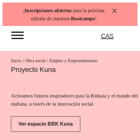
Saltar
×
¡
Inscripciones abiertas
para la próxima
al
edición de nuestros
Bootcamps
!
contenido
CAS
Inicio
Empleo y Emprendimiento
Proyecto Kuna
Activamos futuros inspiradores para la Bizkaia y el mundo del
mañana, a través de la innovación social.
Ver espacio BBK Kuna