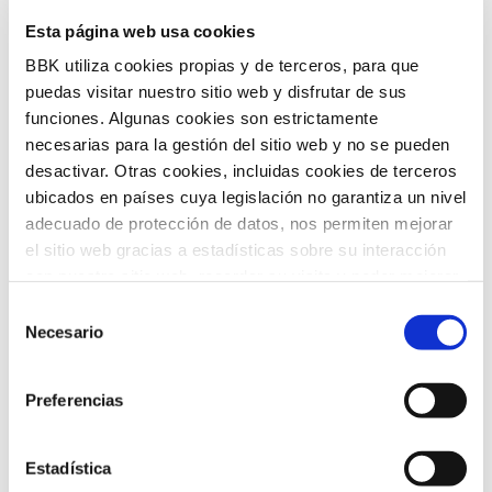
Futuros Inspiradores es una iniciativa
Esta página web usa cookies
de BBK Kuna orientada a acercar a
BBK utiliza cookies propias y de terceros, para que
Bizkaia el conocimiento y las
puedas visitar nuestro sitio web y disfrutar de sus
tendencias globales más relevantes, de
funciones. Algunas cookies son estrictamente
necesarias para la gestión del sitio web y no se pueden
la mano de expertos y voces
desactivar. Otras cookies, incluidas cookies de terceros
internacionales de referencia. Su
ubicados en países cuya legislación no garantiza un nivel
adecuado de protección de datos, nos permiten mejorar
propósito es traducir estos análisis en
el sitio web gracias a estadísticas sobre su interacción
claves útiles para el desarrollo social,
con nuestro sitio web, recordar su visita y poder mejorar
económico y tecnológico del territorio.
sus intereses. Además, compartimos información sobre
Selección
el uso que haga del sitio web con nuestros partners de
Necesario
de
análisis web , quienes pueden combinarla con otra
consentimiento
información que les haya proporcionado o que hayan
Preferencias
recopilado a partir del uso que haya hecho de sus
servicios. A continuación, puede seleccionar sus
preferencias.
Estadística
Convocatoria de ayudas