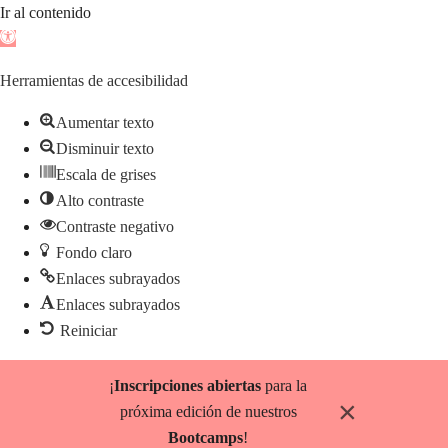
Ir al contenido
Abrir
barra
Herramientas de accesibilidad
de
herramientas
Aumentar texto
Disminuir texto
Escala de grises
Alto contraste
Contraste negativo
Fondo claro
Enlaces subrayados
Enlaces subrayados
Reiniciar
Saltar
¡
Inscripciones abiertas
para la
al
×
próxima edición de nuestros
contenido
Bootcamps
!