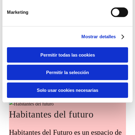
Marketing
Convocatoria de ayudas para impulsar
la incorporación de tecnologías
innovadoras en entidades del tercer
Mostrar detalles
sector, con el objetivo de acelerar la
transformación social en nuestro
Permitir todas las cookies
territorio.
Permitir la selección
Solo usar cookies necesarias
Habitantes del futuro
Habitantes del Futuro es un espacio de