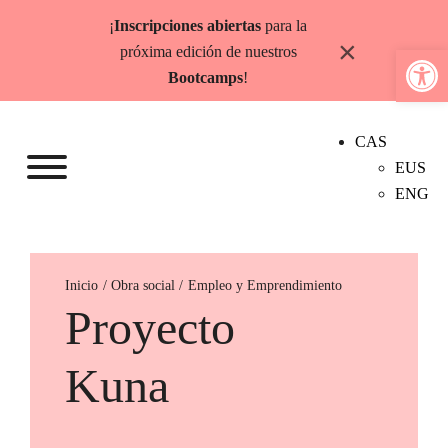
Saltar
¡
Inscripciones abiertas
para la
al
×
Abrir b
próxima edición de nuestros
contenido
Bootcamps
!
CAS
EUS
ENG
Inicio
Empleo y Emprendimiento
Proyecto
Kuna