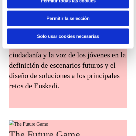
Permitir todas las cookies
Habitantes del futuro
Permitir la selección
Habitantes del Futuro es un espacio de
prospectiva ciudadana orientado a
Solo usar cookies necesarias
introducir la participación de la
ciudadanía y la voz de los jóvenes en la
definición de escenarios futuros y el
diseño de soluciones a los principales
retos de Euskadi.
The Future Game