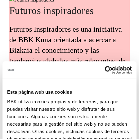
Futuros inspiradores
Futuros Inspiradores es una iniciativa
de BBK Kuna orientada a acercar a
Bizkaia el conocimiento y las
tendencias globales más relevantes, de
la mano de expertos y voces
internacionales de referencia. Su
propósito es traducir estos análisis en
Esta página web usa cookies
BBK utiliza cookies propias y de terceros, para que
claves útiles para el desarrollo social,
puedas visitar nuestro sitio web y disfrutar de sus
económico y tecnológico del territorio.
funciones. Algunas cookies son estrictamente
necesarias para la gestión del sitio web y no se pueden
desactivar. Otras cookies, incluidas cookies de terceros
ubicados en países cuya legislación no garantiza un nivel