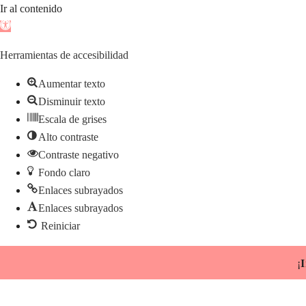
Ir al contenido
Abrir
barra
Herramientas de accesibilidad
de
herramientas
Aumentar texto
Disminuir texto
Escala de grises
Alto contraste
Contraste negativo
Fondo claro
Enlaces subrayados
Enlaces subrayados
Reiniciar
Saltar
¡
I
al
contenido