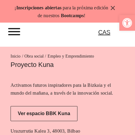
Saltar
×
¡
Inscripciones abiertas
para la próxima edición
al
Abrir b
de nuestros
Bootcamps
!
contenido
CAS
Inicio
Empleo y Emprendimiento
Proyecto Kuna
Activamos futuros inspiradores para la Bizkaia y el
mundo del mañana, a través de la innovación social.
Ver espacio BBK Kuna
Urazurrutia Kalea 3, 48003, Bilbao