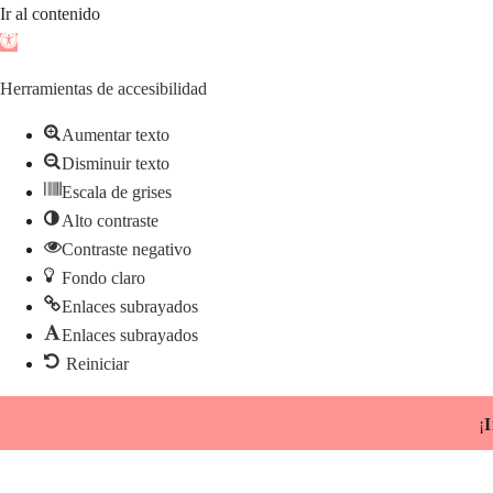
Ir al contenido
Abrir
barra
Herramientas de accesibilidad
de
herramientas
Aumentar texto
Disminuir texto
Escala de grises
Alto contraste
Contraste negativo
Fondo claro
Enlaces subrayados
Enlaces subrayados
Reiniciar
Saltar
¡
I
al
contenido