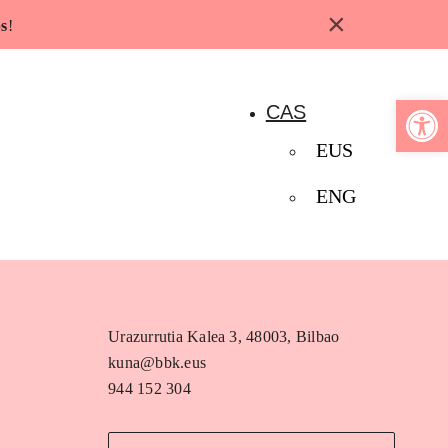
×
s
!
Abrir b
CAS
EUS
ENG
Urazurrutia Kalea 3, 48003, Bilbao
kuna@bbk.eus
944 152 304