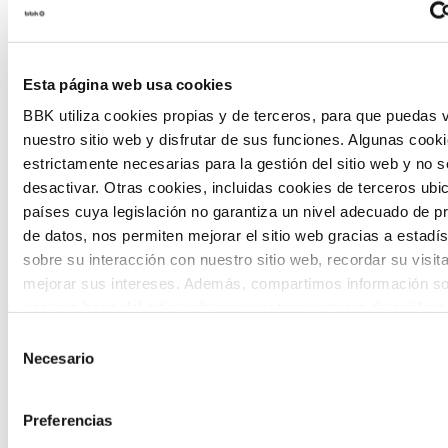
Habitantes del futuro
Habitantes del Futuro es un espacio de
Esta página web usa cookies
prospectiva ciudadana orientado a
BBK utiliza cookies propias y de terceros, para que puedas v
introducir la participación de la
nuestro sitio web y disfrutar de sus funciones. Algunas cook
ciudadanía y la voz de los jóvenes en la
estrictamente necesarias para la gestión del sitio web y no 
desactivar. Otras cookies, incluidas cookies de terceros ub
definición de escenarios futuros y el
países cuya legislación no garantiza un nivel adecuado de p
diseño de soluciones a los principales
de datos, nos permiten mejorar el sitio web gracias a estadís
sobre su interacción con nuestro sitio web, recordar su visit
retos de Euskadi.
mejorar sus intereses. Además, compartimos información so
uso que haga del sitio web con nuestros partners de análisis
quienes pueden combinarla con otra información que les ha
Selección
proporcionado o que hayan recopilado a partir del uso que 
Necesario
de
de sus servicios. A continuación, puede seleccionar sus pref
consentimiento
The Future Game
Preferencias