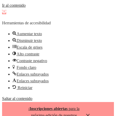
Ir al contenido
Abrir
barra
Herramientas de accesibilidad
de
herramientas
Aumentar texto
Disminuir texto
Escala de grises
Alto contraste
Contraste negativo
Fondo claro
Enlaces subrayados
Enlaces subrayados
Reiniciar
Saltar al contenido
¡
Inscripciones abiertas
para la
×
próxima edición de nuestros