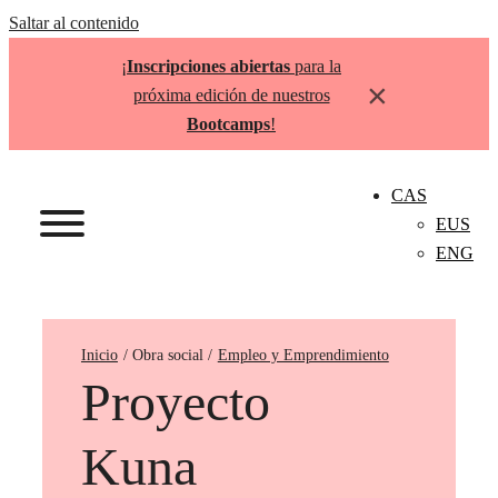
Saltar al contenido
¡
Inscripciones abiertas
para la
×
próxima edición de nuestros
Bootcamps
!
CAS
EUS
ENG
Inicio
Empleo y Emprendimiento
Proyecto
Kuna