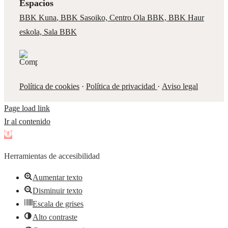
Espacios
BBK Kuna
,
BBK Sasoiko,
Centro Ola BBK, BBK
Haur
eskola,
Sala BBK
Política de cookies
·
Política de privacidad
·
Aviso legal
Page load link
Ir al contenido
Abrir
barra
Herramientas de accesibilidad
de
herramientas
Aumentar texto
Disminuir texto
Escala de grises
Alto contraste