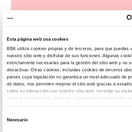
Esta página web usa cookies
The Future Game
BBK utiliza cookies propias y de terceros, para que puedas v
nuestro sitio web y disfrutar de sus funciones. Algunas cook
The Future Game es un laboratorio de
estrictamente necesarias para la gestión del sitio web y no 
desactivar. Otras cookies, incluidas cookies de terceros ub
participación juvenil que recoge las
países cuya legislación no garantiza un nivel adecuado de p
cosmovisiones de las nuevas generaciones
de datos, nos permiten mejorar el sitio web gracias a estadís
en las temáticas que más les preocupan
sobre su interacción con nuestro sitio web, recordar su visit
mejorar sus intereses. Además, compartimos información so
hacia el futuro a través de una experienci
uso que haga del sitio web con nuestros partners de análisis
gamificada.
quienes pueden combinarla con otra información que les ha
Selección
proporcionado o que hayan recopilado a partir del uso que 
Necesario
de
de sus servicios. A continuación, puede seleccionar sus pref
consentimiento