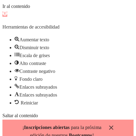
Ir al contenido
Abrir
barra
Herramientas de accesibilidad
de
herramientas
Aumentar texto
Disminuir texto
Escala de grises
Alto contraste
Contraste negativo
Fondo claro
Enlaces subrayados
Enlaces subrayados
Reiniciar
Saltar al contenido
×
¡
Inscripciones abiertas
para la próxima
edición de nuestros
Bootcamps
!