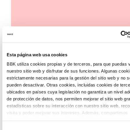
Esta página web usa cookies
BBK utiliza cookies propias y de terceros, para que puedas v
nuestro sitio web y disfrutar de sus funciones. Algunas cook
estrictamente necesarias para la gestión del sitio web y no s
pueden desactivar. Otras cookies, incluidas cookies de terc
ubicados en países cuya legislación no garantiza un nivel a
de protección de datos, nos permiten mejorar el sitio web gr
estadísticas sobre su interacción con nuestro sitio web, rec
The Future Game
visita y poder mejorar sus intereses. Además, compartimos
información sobre el uso que haga del sitio web con nuestro
The Future Game es un laboratorio de participación
partners de análisis web , quienes pueden combinarla con ot
juvenil que recoge las cosmovisiones de las nuevas
Selección