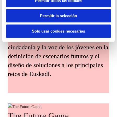
Permitir todas las cookies
Habitantes del futuro
Permitir la selección
Habitantes del Futuro es un espacio de
prospectiva ciudadana orientado a
Solo usar cookies necesarias
introducir la participación de la
ciudadanía y la voz de los jóvenes en la
definición de escenarios futuros y el
diseño de soluciones a los principales
retos de Euskadi.
The Future Game