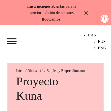
Saltar
¡
Inscripciones abiertas
para la
al
×
Abrir b
próxima edición de nuestros
contenido
Bootcamps
!
CAS
EUS
ENG
Inicio
Empleo y Emprendimiento
Proyecto
Kuna