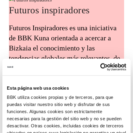
Futuros inspiradores
Futuros Inspiradores es una iniciativa
de BBK Kuna orientada a acercar a
Bizkaia el conocimiento y las
tendencias globales más relevantes, de
la mano de expertos y voces
internacionales de referencia. Su
propósito es traducir estos análisis en
Esta página web usa cookies
BBK utiliza cookies propias y de terceros, para que
claves útiles para el desarrollo social,
puedas visitar nuestro sitio web y disfrutar de sus
económico y tecnológico del territorio.
funciones. Algunas cookies son estrictamente
necesarias para la gestión del sitio web y no se pueden
desactivar. Otras cookies, incluidas cookies de terceros
ubicados en países cuya legislación no garantiza un nivel