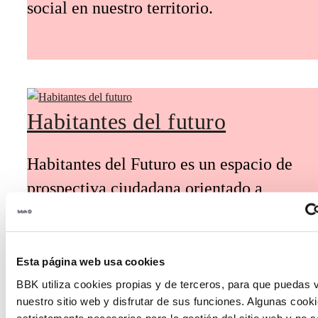
social en nuestro territorio.
Habitantes del futuro
Habitantes del Futuro es un espacio de
prospectiva ciudadana orientado a
introducir la participación de la
ciudadanía y la voz de los jóvenes en la
definición de escenarios futuros y el
Esta página web usa cookies
diseño de soluciones a los principales
BBK utiliza cookies propias y de terceros, para que puedas v
nuestro sitio web y disfrutar de sus funciones. Algunas cook
retos de Euskadi.
estrictamente necesarias para la gestión del sitio web y no 