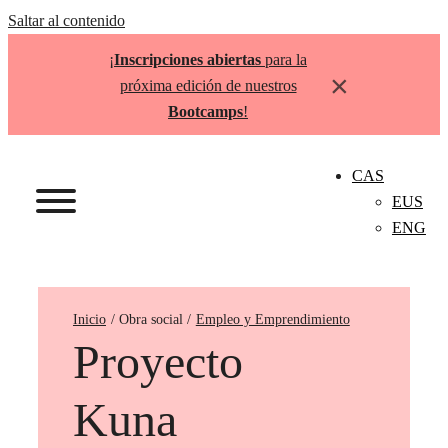
Saltar al contenido
¡
Inscripciones abiertas
para la
×
próxima edición de nuestros
Bootcamps
!
CAS
EUS
ENG
Inicio
Empleo y Emprendimiento
Proyecto
Kuna