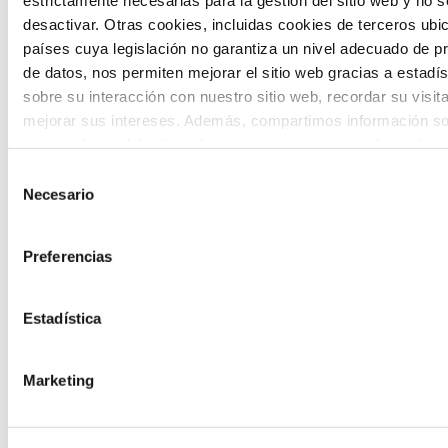
desactivar. Otras cookies, incluidas cookies de terceros ub
países cuya legislación no garantiza un nivel adecuado de p
de datos, nos permiten mejorar el sitio web gracias a estadís
sobre su interacción con nuestro sitio web, recordar su visit
mejorar sus intereses. Además, compartimos información so
The Future Game
uso que haga del sitio web con nuestros partners de análisis
quienes pueden combinarla con otra información que les ha
Selección
proporcionado o que hayan recopilado a partir del uso que 
Necesario
de
The Future Game es un laboratorio de
de sus servicios. A continuación, puede seleccionar sus pref
consentimiento
participación juvenil que recoge las
Preferencias
cosmovisiones de las nuevas generaciones
en las temáticas que más les preocupan
Estadística
hacia el futuro a través de una experienci
gamificada.
Marketing