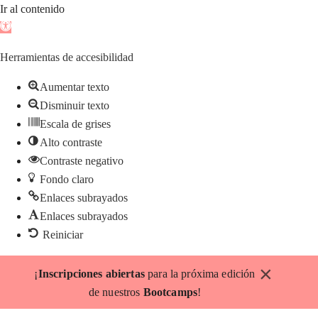
Ir al contenido
Abrir
barra
Herramientas de accesibilidad
de
herramientas
Aumentar texto
Disminuir texto
Escala de grises
Alto contraste
Contraste negativo
Fondo claro
Enlaces subrayados
Enlaces subrayados
Reiniciar
Saltar
×
¡
Inscripciones abiertas
para la próxima edición
al
de nuestros
Bootcamps
!
contenido