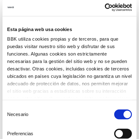
incorporación de tecnologías innovadoras en
entidades del tercer sector, con el objetivo de
acelerar la transformación social en nuestro
territorio.
Esta página web usa cookies
BBK utiliza cookies propias y de terceros, para que
puedas visitar nuestro sitio web y disfrutar de sus
funciones. Algunas cookies son estrictamente
necesarias para la gestión del sitio web y no se pueden
desactivar. Otras cookies, incluidas cookies de terceros
ubicados en países cuya legislación no garantiza un nivel
adecuado de protección de datos, nos permiten mejorar
el sitio web gracias a estadísticas sobre su interacción
con nuestro sitio web, recordar su visita y poder mejorar
sus intereses. Además, compartimos información sobre
Selección
el uso que haga del sitio web con nuestros partners de
Necesario
de
análisis web , quienes pueden combinarla con otra
consentimiento
información que les haya proporcionado o que hayan
Preferencias
recopilado a partir del uso que haya hecho de sus