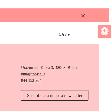
×
Abrir b
CAS
Urazurrutia Kalea 3, 48003, Bilbao
kuna@bbk.eus
944 152 304
Suscríbete a nuestra newsletter