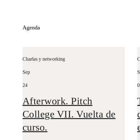
Agenda
Charlas y networking
C
Sep
S
24
0
Afterwork. Pitch
College VII. Vuelta de
curso.