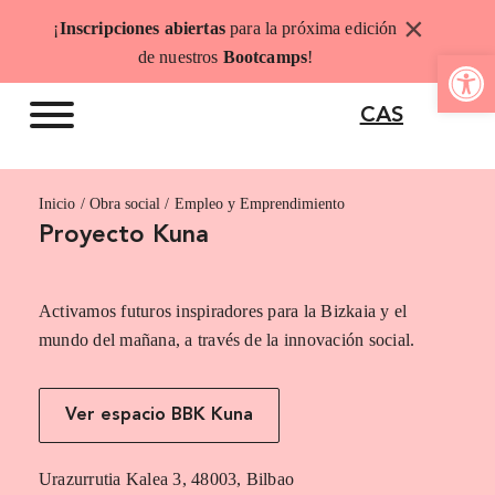
Saltar
×
¡
Inscripciones abiertas
para la próxima edición
al
Abrir b
de nuestros
Bootcamps
!
contenido
CAS
Inicio
Empleo y Emprendimiento
Proyecto Kuna
Activamos futuros inspiradores para la Bizkaia y el
mundo del mañana, a través de la innovación social.
Ver espacio BBK Kuna
Urazurrutia Kalea 3, 48003, Bilbao