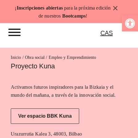
Saltar
×
¡
Inscripciones abiertas
para la próxima edición
al
Abrir b
de nuestros
Bootcamps
!
contenido
CAS
Inicio
Empleo y Emprendimiento
Proyecto Kuna
Activamos futuros inspiradores para la Bizkaia y el
mundo del mañana, a través de la innovación social.
Ver espacio BBK Kuna
Urazurrutia Kalea 3, 48003, Bilbao