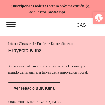
Saltar
×
¡
Inscripciones abiertas
para la próxima edición
al
Abrir b
de nuestros
Bootcamps
!
contenido
CAS
Inicio
Empleo y Emprendimiento
Proyecto Kuna
Activamos futuros inspiradores para la Bizkaia y el
mundo del mañana, a través de la innovación social.
Ver espacio BBK Kuna
Urazurrutia Kalea 3, 48003, Bilbao