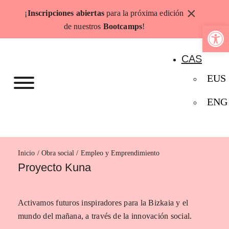
Saltar
×
¡
Inscripciones abiertas
para la próxima edición
al
Abrir b
de nuestros
Bootcamps
!
contenido
CAS
EUS
ENG
Inicio
Empleo y Emprendimiento
Proyecto Kuna
Activamos futuros inspiradores para la Bizkaia y el
mundo del mañana, a través de la innovación social.