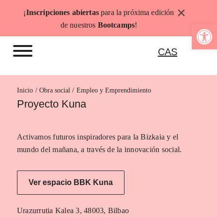
Saltar
×
¡
Inscripciones abiertas
para la próxima edición
al
Abrir b
de nuestros
Bootcamps
!
contenido
CAS
Inicio
Empleo y Emprendimiento
Proyecto Kuna
Activamos futuros inspiradores para la Bizkaia y el
mundo del mañana, a través de la innovación social.
Ver espacio BBK Kuna
Urazurrutia Kalea 3, 48003, Bilbao