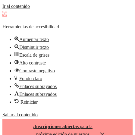
Ir al contenido
Abrir
barra
Herramientas de accesibilidad
de
herramientas
Aumentar texto
Disminuir texto
Escala de grises
Alto contraste
Contraste negativo
Fondo claro
Enlaces subrayados
Enlaces subrayados
Reiniciar
Saltar al contenido
¡
Inscripciones abiertas
para la
×
próxima edición de nuestros