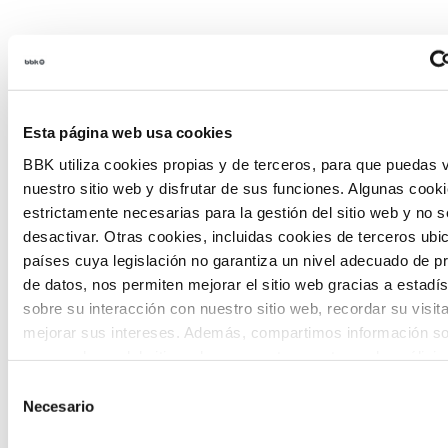
Habitantes del futuro
Esta página web usa cookies
Habitantes del Futuro es un espacio de
BBK utiliza cookies propias y de terceros, para que puedas v
prospectiva ciudadana orientado a
nuestro sitio web y disfrutar de sus funciones. Algunas cook
introducir la participación de la
estrictamente necesarias para la gestión del sitio web y no 
desactivar. Otras cookies, incluidas cookies de terceros ub
ciudadanía y la voz de los jóvenes en la
países cuya legislación no garantiza un nivel adecuado de p
definición de escenarios futuros y el
de datos, nos permiten mejorar el sitio web gracias a estadís
sobre su interacción con nuestro sitio web, recordar su visit
diseño de soluciones a los principales
mejorar sus intereses. Además, compartimos información so
retos de Euskadi.
uso que haga del sitio web con nuestros partners de análisis
quienes pueden combinarla con otra información que les ha
Selección
proporcionado o que hayan recopilado a partir del uso que 
Necesario
de
de sus servicios. A continuación, puede seleccionar sus pref
consentimiento