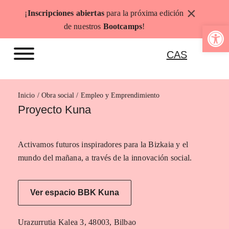
Saltar
×
¡
Inscripciones abiertas
para la próxima edición
al
Abrir b
de nuestros
Bootcamps
!
contenido
CAS
Inicio
Empleo y Emprendimiento
Proyecto Kuna
Activamos futuros inspiradores para la Bizkaia y el
mundo del mañana, a través de la innovación social.
Ver espacio BBK Kuna
Urazurrutia Kalea 3, 48003, Bilbao