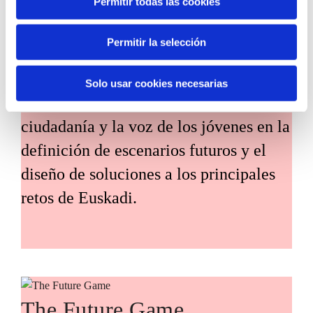
Permitir todas las cookies
Habitantes del futuro
Permitir la selección
Habitantes del Futuro es un espacio de
prospectiva ciudadana orientado a
Solo usar cookies necesarias
introducir la participación de la
ciudadanía y la voz de los jóvenes en la
definición de escenarios futuros y el
diseño de soluciones a los principales
retos de Euskadi.
The Future Game