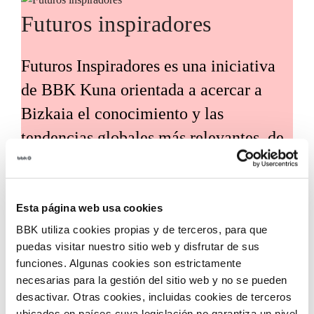
Futuros inspiradores
Futuros Inspiradores es una iniciativa
de BBK Kuna orientada a acercar a
Bizkaia el conocimiento y las
tendencias globales más relevantes, de
la mano de expertos y voces
internacionales de referencia. Su
propósito es traducir estos análisis en
Esta página web usa cookies
BBK utiliza cookies propias y de terceros, para que
claves útiles para el desarrollo social,
puedas visitar nuestro sitio web y disfrutar de sus
económico y tecnológico del territorio.
funciones. Algunas cookies son estrictamente
necesarias para la gestión del sitio web y no se pueden
desactivar. Otras cookies, incluidas cookies de terceros
ubicados en países cuya legislación no garantiza un nivel