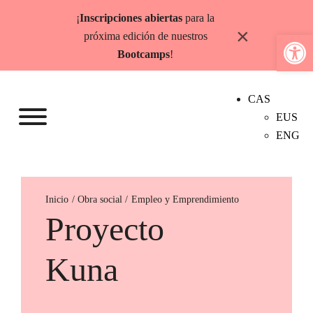
Saltar
¡
Inscripciones abiertas
para la
al
×
Abrir b
próxima edición de nuestros
contenido
Bootcamps
!
CAS
EUS
ENG
Inicio
Empleo y Emprendimiento
Proyecto
Kuna