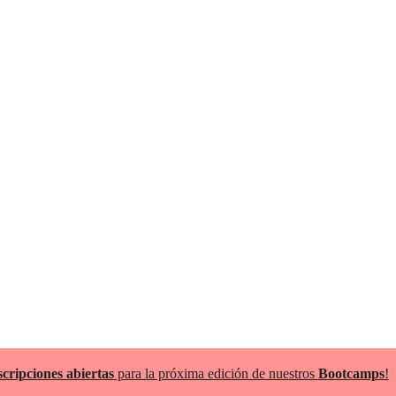
scripciones abiertas
para la próxima edición de nuestros
Bootcamps
!