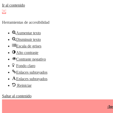
Ir al contenido
Abrir
barra
Herramientas de accesibilidad
de
herramientas
Aumentar texto
Disminuir texto
Escala de grises
Alto contraste
Contraste negativo
Fondo claro
Enlaces subrayados
Enlaces subrayados
Reiniciar
Saltar al contenido
¡
In