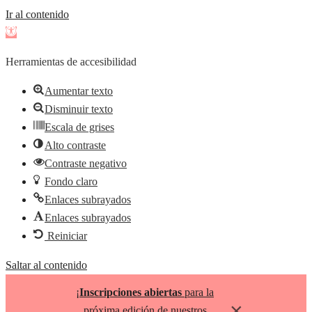
Ir al contenido
Abrir
barra
Herramientas de accesibilidad
de
herramientas
Aumentar texto
Disminuir texto
Escala de grises
Alto contraste
Contraste negativo
Fondo claro
Enlaces subrayados
Enlaces subrayados
Reiniciar
Saltar al contenido
¡
Inscripciones abiertas
para la
×
próxima edición de nuestros