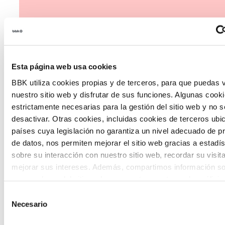
Habitantes del futuro
Esta página web usa cookies
Habitantes del Futuro es un espacio de
BBK utiliza cookies propias y de terceros, para que puedas v
prospectiva ciudadana orientado a
nuestro sitio web y disfrutar de sus funciones. Algunas cook
introducir la participación de la
estrictamente necesarias para la gestión del sitio web y no 
desactivar. Otras cookies, incluidas cookies de terceros ub
ciudadanía y la voz de los jóvenes en la
países cuya legislación no garantiza un nivel adecuado de p
definición de escenarios futuros y el
de datos, nos permiten mejorar el sitio web gracias a estadís
sobre su interacción con nuestro sitio web, recordar su visit
diseño de soluciones a los principales
mejorar sus intereses. Además, compartimos información so
retos de Euskadi.
uso que haga del sitio web con nuestros partners de análisis
quienes pueden combinarla con otra información que les ha
Selección
proporcionado o que hayan recopilado a partir del uso que 
Necesario
de
de sus servicios. A continuación, puede seleccionar sus pref
consentimiento