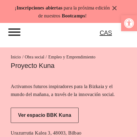
Saltar
×
¡
Inscripciones abiertas
para la próxima edición
al
Abrir b
de nuestros
Bootcamps
!
contenido
CAS
Inicio
Empleo y Emprendimiento
Proyecto Kuna
Activamos futuros inspiradores para la Bizkaia y el
mundo del mañana, a través de la innovación social.
Ver espacio BBK Kuna
Urazurrutia Kalea 3, 48003, Bilbao