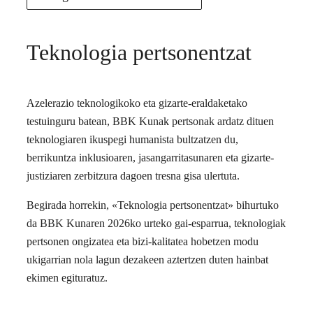
Teknologia pertsonentzat
Azelerazio teknologikoko eta gizarte-eraldaketako
testuinguru batean, BBK Kunak pertsonak ardatz dituen
teknologiaren ikuspegi humanista bultzatzen du,
berrikuntza inklusioaren, jasangarritasunaren eta gizarte-
justiziaren zerbitzura dagoen tresna gisa ulertuta.
Begirada horrekin, «Teknologia pertsonentzat» bihurtuko
da BBK Kunaren 2026ko urteko gai-esparrua, teknologiak
pertsonen ongizatea eta bizi-kalitatea hobetzen modu
ukigarrian nola lagun dezakeen aztertzen duten hainbat
ekimen egituratuz.