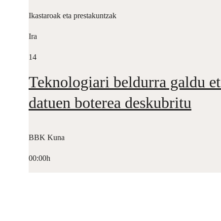
Ikastaroak eta prestakuntzak
Ira
14
Teknologiari beldurra galdu et
datuen boterea deskubritu
BBK Kuna
00:00h