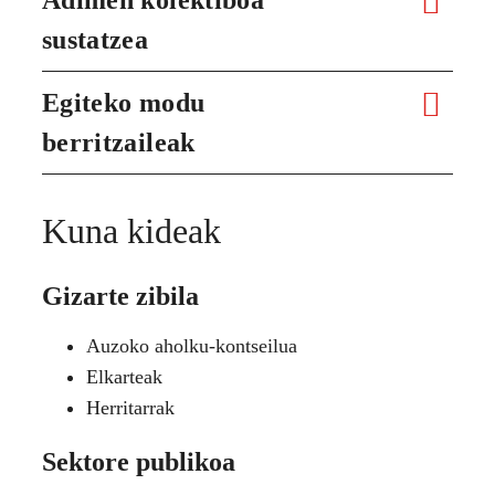
sustatzea
Egiteko modu
berritzaileak
Kuna kideak
Gizarte zibila
Auzoko aholku-kontseilua
Elkarteak
Herritarrak
Sektore publikoa