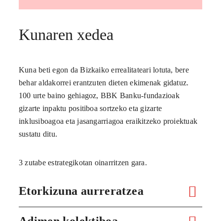
Kunaren xedea
Kuna beti egon da Bizkaiko errealitateari lotuta, bere
behar aldakorrei erantzuten dieten ekimenak gidatuz.
100 urte baino gehiagoz, BBK Banku-fundazioak
gizarte inpaktu positiboa sortzeko eta gizarte
inklusiboagoa eta jasangarriagoa eraikitzeko proiektuak
sustatu ditu.
3 zutabe estrategikotan oinarritzen gara.
Etorkizuna aurreratzea
Adimen kolektiboa