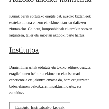
Kunak berak sortutako eragile bat, auzoko biztanleek
esateko dutena entzun eta ekimenetan sar daitezen
ziurtatzeko. Gainera, konponbideak elkarrekin sortzen
laguntzea, tailer eta saioetan aktiboki parte hartuz.
Institutoa
Daniel Innerarityk gidatuta eta tokiko adituek osatuta,
eragile honen helburua ekimenen ekosistemari
esperientzia eta jakintza ematea da, bere ezagutzaren
bidez ekimen bakoitzaren inpaktua indartuz eta
zabalduz.
Ezagutu Institutoako kideak