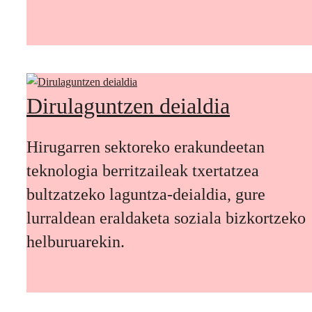
Dirulaguntzen deialdia
Hirugarren sektoreko erakundeetan
teknologia berritzaileak txertatzea
bultzatzeko laguntza-deialdia, gure
lurraldean eraldaketa soziala bizkortzeko
helburuarekin.