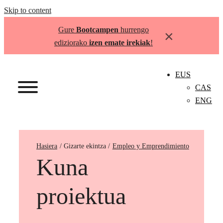
Skip to content
Gure
Bootcampen
hurrengo
×
ediziorako
izen emate irekiak
!
EUS
CAS
ENG
Hasiera
Empleo y Emprendimiento
Kuna
proiektua