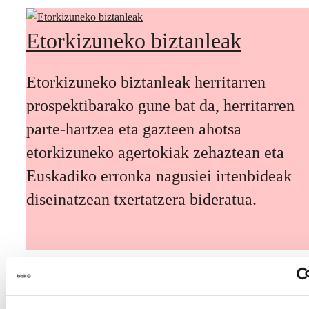
Etorkizuneko biztanleak
Etorkizuneko biztanleak herritarren
prospektibarako gune bat da, herritarren
parte-hartzea eta gazteen ahotsa
etorkizuneko agertokiak zehaztean eta
Euskadiko erronka nagusiei irtenbideak
diseinatzean txertatzera bideratua.