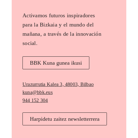
Activamos futuros inspiradores
para la Bizkaia y el mundo del
mañana, a través de la innovación
social.
BBK Kuna gunea ikusi
Urazurrutia Kalea 3, 48003, Bilbao
kuna@bbk.eus
944 152 304
Harpidetu zaitez newsletterrera