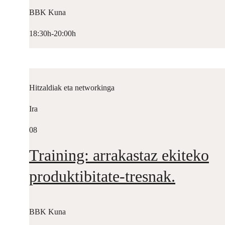
BBK Kuna
18:30h-20:00h
Hitzaldiak eta networkinga
Ira
08
Training: arrakastaz ekiteko
produktibitate-tresnak.
BBK Kuna