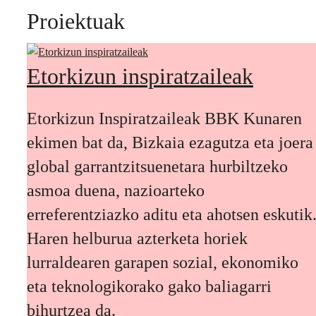
Proiektuak
Etorkizun inspiratzaileak
Etorkizun Inspiratzaileak BBK Kunaren
ekimen bat da, Bizkaia ezagutza eta joera
global garrantzitsuenetara hurbiltzeko
asmoa duena, nazioarteko
erreferentziazko aditu eta ahotsen eskutik
Haren helburua azterketa horiek
lurraldearen garapen sozial, ekonomiko
eta teknologikorako gako baliagarri
bihurtzea da.