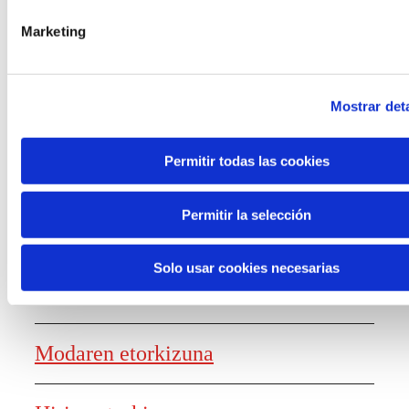
laguntzak
Marketing
Mostrar deta
Ezagutza sortzea
Permitir todas las cookies
Permitir la selección
Lanaren etorkizunaren txostena
Solo usar cookies necesarias
Elikagaien etorkizuna
Modaren etorkizuna