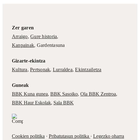
Zer garen
Arraigo
,
Gure historia
,
Kanpainak
, Gardentasuna
Gizarte-ekintza
Kultura
,
Pertsonak
,
Lurraldea
,
Ekintzailetza
Guneak
BBK Kuna gunea
,
BBK Sasoiko
,
Ola BBK Zentroa
,
BBK Haur Eskolak
,
Sala BBK
Cookien politika
·
Pribatutasun politika
·
Legezko oharra