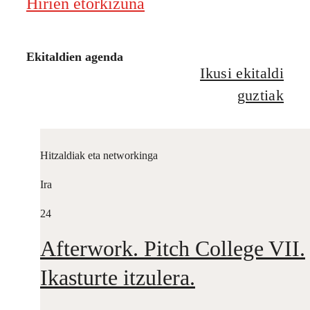
Hirien etorkizuna
Ekitaldien agenda
Ikusi ekitaldi
guztiak
Hitzaldiak eta networkinga
Ira
24
Afterwork. Pitch College VII.
Ikasturte itzulera.