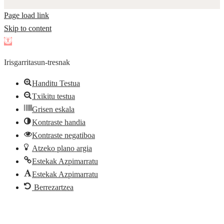
Page load link
Skip to content
Open
toolbar
Irisgarritasun-tresnak
Handitu Testua
Txikitu testua
Grisen eskala
Kontraste handia
Kontraste negatiboa
Atzeko plano argia
Estekak Azpimarratu
Estekak Azpimarratu
Berrezartzea