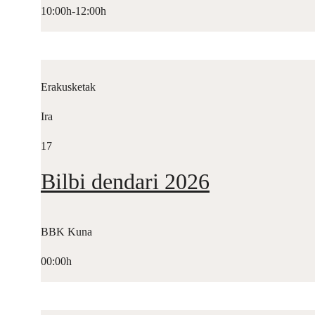
10:00h-12:00h
Erakusketak
Ira
17
Bilbi dendari 2026
BBK Kuna
00:00h