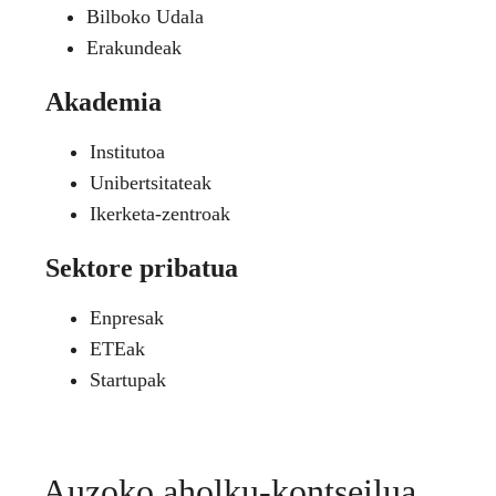
Bilboko Udala
Erakundeak
Akademia
Institutoa
Unibertsitateak
Ikerketa-zentroak
Sektore pribatua
Enpresak
ETEak
Startupak
Auzoko aholku-kontseilua