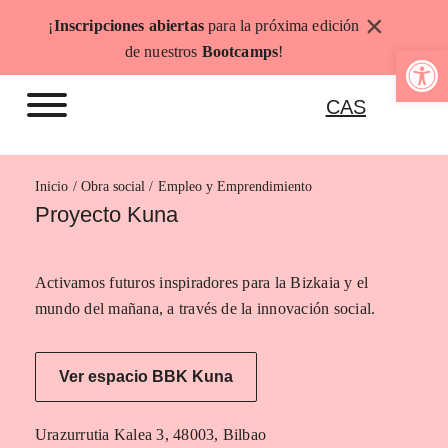
Saltar
×
¡
Inscripciones abiertas
para la próxima edición
al
Abrir b
de nuestros
Bootcamps
!
contenido
CAS
Inicio
Empleo y Emprendimiento
Proyecto Kuna
Activamos futuros inspiradores para la Bizkaia y el
mundo del mañana, a través de la innovación social.
Ver espacio BBK Kuna
Urazurrutia Kalea 3, 48003, Bilbao