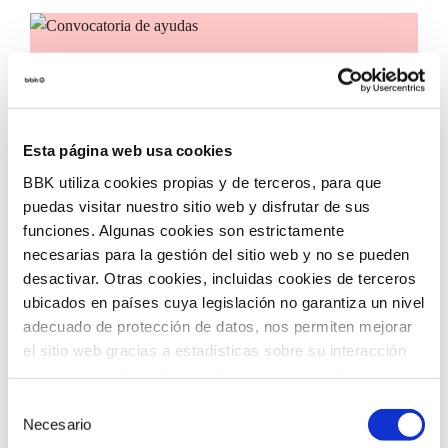
Convocatoria de ayudas
Convocatoria de ayudas para impulsar la
incorporación de tecnologías innovadoras en
Esta página web usa cookies
entidades del tercer sector, con el objetivo de
acelerar la transformación social en nuestro
BBK utiliza cookies propias y de terceros, para que
territorio.
puedas visitar nuestro sitio web y disfrutar de sus
funciones. Algunas cookies son estrictamente
necesarias para la gestión del sitio web y no se pueden
desactivar. Otras cookies, incluidas cookies de terceros
ubicados en países cuya legislación no garantiza un nivel
adecuado de protección de datos, nos permiten mejorar
el sitio web gracias a estadísticas sobre su interacción
con nuestro sitio web, recordar su visita y poder mejorar
sus intereses. Además, compartimos información sobre
Selección
el uso que haga del sitio web con nuestros partners de
Necesario
de
análisis web , quienes pueden combinarla con otra