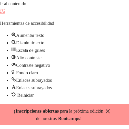
Ir al contenido
Abrir
barra
Herramientas de accesibilidad
de
herramientas
Aumentar texto
Disminuir texto
Escala de grises
Alto contraste
Contraste negativo
Fondo claro
Enlaces subrayados
Enlaces subrayados
Reiniciar
Saltar
×
¡
Inscripciones abiertas
para la próxima edición
al
de nuestros
Bootcamps
!
contenido