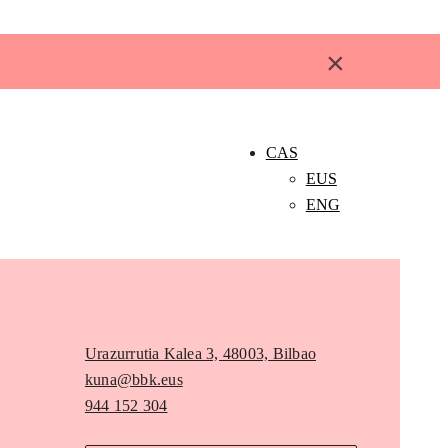
×
CAS
EUS
ENG
Urazurrutia Kalea 3, 48003, Bilbao
kuna@bbk.eus
944 152 304