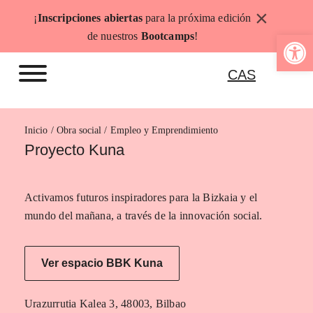
Saltar
×
¡
Inscripciones abiertas
para la próxima edición
al
Abrir b
de nuestros
Bootcamps
!
contenido
CAS
Inicio
Empleo y Emprendimiento
Proyecto Kuna
Activamos futuros inspiradores para la Bizkaia y el
mundo del mañana, a través de la innovación social.
Ver espacio BBK Kuna
Urazurrutia Kalea 3, 48003, Bilbao