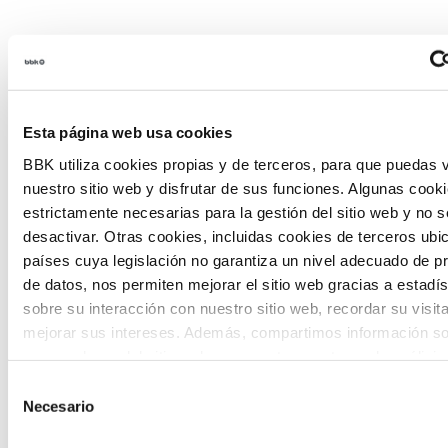
Habitantes del futuro
Esta página web usa cookies
Habitantes del Futuro es un espacio de
BBK utiliza cookies propias y de terceros, para que puedas v
prospectiva ciudadana orientado a
nuestro sitio web y disfrutar de sus funciones. Algunas cook
introducir la participación de la
estrictamente necesarias para la gestión del sitio web y no 
desactivar. Otras cookies, incluidas cookies de terceros ub
ciudadanía y la voz de los jóvenes en la
países cuya legislación no garantiza un nivel adecuado de p
definición de escenarios futuros y el
de datos, nos permiten mejorar el sitio web gracias a estadís
sobre su interacción con nuestro sitio web, recordar su visit
diseño de soluciones a los principales
mejorar sus intereses. Además, compartimos información so
retos de Euskadi.
uso que haga del sitio web con nuestros partners de análisis
quienes pueden combinarla con otra información que les ha
Selección
proporcionado o que hayan recopilado a partir del uso que 
Necesario
de
de sus servicios. A continuación, puede seleccionar sus pref
consentimiento