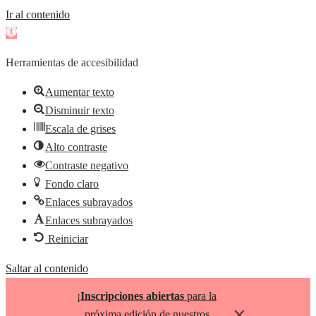
Ir al contenido
Abrir
barra
Herramientas de accesibilidad
de
herramientas
Aumentar texto
Disminuir texto
Escala de grises
Alto contraste
Contraste negativo
Fondo claro
Enlaces subrayados
Enlaces subrayados
Reiniciar
Saltar al contenido
¡
Inscripciones abiertas
para la
×
próxima edición de nuestros