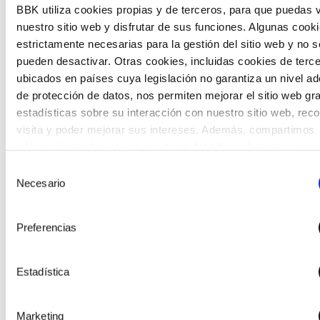
BBK utiliza cookies propias y de terceros, para que puedas v
The Future Game
nuestro sitio web y disfrutar de sus funciones. Algunas cook
The Future Game es un laboratorio de participación
estrictamente necesarias para la gestión del sitio web y no s
juvenil que recoge las cosmovisiones de las nuevas
pueden desactivar. Otras cookies, incluidas cookies de terc
generaciones en las temáticas que más les preocupan
ubicados en países cuya legislación no garantiza un nivel a
hacia el futuro a través de una experiencia
de protección de datos, nos permiten mejorar el sitio web gr
gamificada.
estadísticas sobre su interacción con nuestro sitio web, rec
visita y poder mejorar sus intereses. Además, compartimos
información sobre el uso que haga del sitio web con nuestro
partners de análisis web , quienes pueden combinarla con ot
Selección
información que les haya proporcionado o que hayan recopil
Necesario
de
partir del uso que haya hecho de sus servicios. A continuaci
consentimiento
puede seleccionar sus preferencias.
Preferencias
Estadística
Marketing