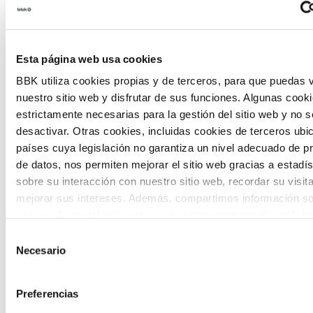
Habitantes del futuro
Habitantes del Futuro es un espacio de
Esta página web usa cookies
prospectiva ciudadana orientado a
BBK utiliza cookies propias y de terceros, para que puedas v
introducir la participación de la
nuestro sitio web y disfrutar de sus funciones. Algunas cook
ciudadanía y la voz de los jóvenes en la
estrictamente necesarias para la gestión del sitio web y no 
desactivar. Otras cookies, incluidas cookies de terceros ub
definición de escenarios futuros y el
países cuya legislación no garantiza un nivel adecuado de p
diseño de soluciones a los principales
de datos, nos permiten mejorar el sitio web gracias a estadís
sobre su interacción con nuestro sitio web, recordar su visit
retos de Euskadi.
mejorar sus intereses. Además, compartimos información so
uso que haga del sitio web con nuestros partners de análisis
quienes pueden combinarla con otra información que les ha
Selección
proporcionado o que hayan recopilado a partir del uso que 
Necesario
de
de sus servicios. A continuación, puede seleccionar sus pref
consentimiento
The Future Game
Preferencias