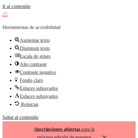
Ir al contenido
Abrir
barra
Herramientas de accesibilidad
de
herramientas
Aumentar texto
Disminuir texto
Escala de grises
Alto contraste
Contraste negativo
Fondo claro
Enlaces subrayados
Enlaces subrayados
Reiniciar
Saltar al contenido
¡
Inscripciones abiertas
para la
×
próxima edición de nuestros