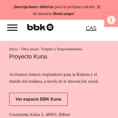
Saltar
×
¡
Inscripciones abiertas
para la próxima edición
al
Abrir b
de nuestros
Bootcamps
!
contenido
CAS
Inicio
Empleo y Emprendimiento
Proyecto Kuna
Activamos futuros inspiradores para la Bizkaia y el
mundo del mañana, a través de la innovación social.
Ver espacio BBK Kuna
Urazurrutia Kalea 3, 48003, Bilbao