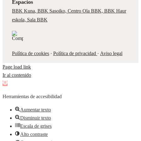
Espacios
BBK Kuna
,
BBK Sasoiko,
Centro Ola BBK, BBK
Haur
eskola,
Sala BBK
Política de cookies
·
Política de privacidad
·
Aviso legal
Page load link
Ir al contenido
Abrir
barra
Herramientas de accesibilidad
de
herramientas
Aumentar texto
Disminuir texto
Escala de grises
Alto contraste