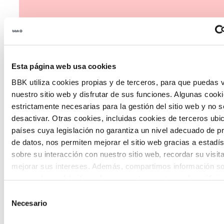
Esta página web usa cookies
The Future Game
BBK utiliza cookies propias y de terceros, para que puedas v
nuestro sitio web y disfrutar de sus funciones. Algunas cook
The Future Game es un laboratorio de
estrictamente necesarias para la gestión del sitio web y no 
desactivar. Otras cookies, incluidas cookies de terceros ub
participación juvenil que recoge las
países cuya legislación no garantiza un nivel adecuado de p
cosmovisiones de las nuevas generaciones
de datos, nos permiten mejorar el sitio web gracias a estadís
en las temáticas que más les preocupan
sobre su interacción con nuestro sitio web, recordar su visit
mejorar sus intereses. Además, compartimos información so
hacia el futuro a través de una experienci
uso que haga del sitio web con nuestros partners de análisis
gamificada.
quienes pueden combinarla con otra información que les ha
Selección
proporcionado o que hayan recopilado a partir del uso que 
Necesario
de
de sus servicios. A continuación, puede seleccionar sus pref
consentimiento