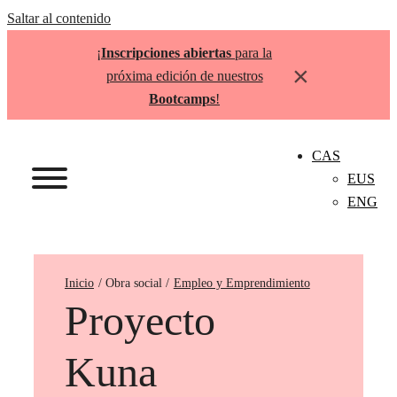
Saltar al contenido
¡
Inscripciones abiertas
para la
×
próxima edición de nuestros
Bootcamps
!
CAS
EUS
ENG
Inicio
Empleo y Emprendimiento
Proyecto
Kuna