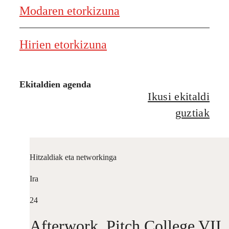
Modaren etorkizuna
Hirien etorkizuna
Ekitaldien agenda
Ikusi ekitaldi
guztiak
Hitzaldiak eta networkinga
Ira
24
Afterwork. Pitch College VII.