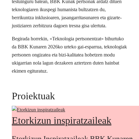
testuinguru batean, BBK Kunak pertsonak ardatz dituen
teknologiaren ikuspegi humanista bultzatzen du,
berrikuntza inklusioaren, jasangarritasunaren eta gizarte-
justiziaren zerbitzura dagoen tresna gisa ulertuta.
Begirada horrekin, «Teknologia pertsonentzat» bihurtuko
da BBK Kunaren 2026ko urteko gai-esparrua, teknologiak
pertsonen ongizatea eta bizi-kalitatea hobetzen modu
ukigarrian nola lagun dezakeen aztertzen duten hainbat
ekimen egituratuz.
Proiektuak
Etorkizun inspiratzaileak
Etorkizun Inspiratzaileak BBK Kunaren