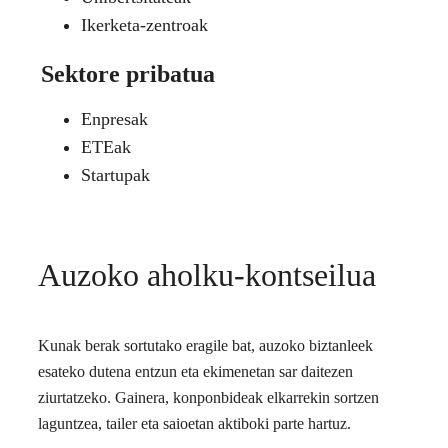
Ikerketa-zentroak
Sektore pribatua
Enpresak
ETEak
Startupak
Auzoko aholku-kontseilua
Kunak berak sortutako eragile bat, auzoko biztanleek
esateko dutena entzun eta ekimenetan sar daitezen
ziurtatzeko. Gainera, konponbideak elkarrekin sortzen
laguntzea, tailer eta saioetan aktiboki parte hartuz.