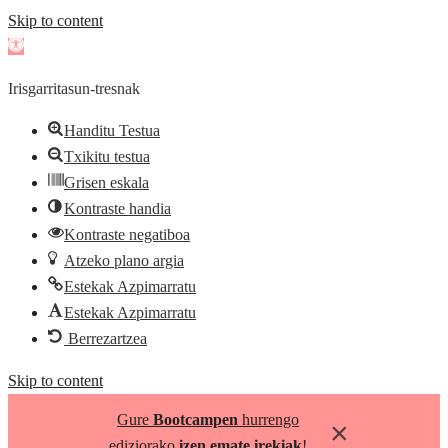
Skip to content
Open
toolbar
Irisgarritasun-tresnak
Handitu Testua
Txikitu testua
Grisen eskala
Kontraste handia
Kontraste negatiboa
Atzeko plano argia
Estekak Azpimarratu
Estekak Azpimarratu
Berrezartzea
Skip to content
Gure
Bootcampen
hurrengo
×
ediziorako
izen emate irekiak
!