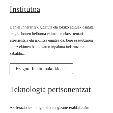
Institutoa
Daniel Innerarityk gidatuta eta tokiko adituek osatuta,
eragile honen helburua ekimenen ekosistemari
esperientzia eta jakintza ematea da, bere ezagutzaren
bidez ekimen bakoitzaren inpaktua indartuz eta
zabalduz.
Ezagutu Institutoako kideak
Teknologia pertsonentzat
Azelerazio teknologikoko eta gizarte-eraldaketako