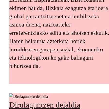
ekimen bat da, Bizkaia ezagutza eta joera
global garrantzitsuenetara hurbiltzeko
asmoa duena, nazioarteko
erreferentziazko aditu eta ahotsen eskutik
Haren helburua azterketa horiek
lurraldearen garapen sozial, ekonomiko
eta teknologikorako gako baliagarri
bihurtzea da.
Dirulaguntzen deialdia