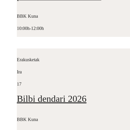
BBK Kuna
10:00h-12:00h
Erakusketak
Ira
17
Bilbi dendari 2026
BBK Kuna