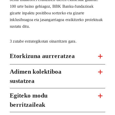
100 urte baino gehiagoz, BBK Banku-fundazioak
gizarte inpaktu positiboa sortzeko eta gizarte
inklusiboagoa eta jasangarriagoa eraikitzeko proiektuak
sustatu ditu.
3 zutabe estrategikotan oinarritzen gara.
Etorkizuna aurreratzea
Adimen kolektiboa
sustatzea
Egiteko modu
berritzaileak