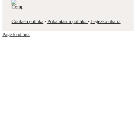
Cookien politika
·
Pribatutasun politika
·
Legezko oharra
Page load link