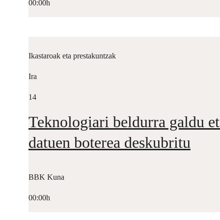
00:00h
Ikastaroak eta prestakuntzak
Ira
14
Teknologiari beldurra galdu et
datuen boterea deskubritu
BBK Kuna
00:00h