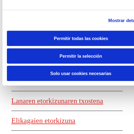
dituzten mundu-ikuskerak jasotzen
dituena, esperientzia gamifikatu baten
Mostrar deta
bidez.
Permitir todas las cookies
Permitir la selección
Solo usar cookies necesarias
Ezagutza sortzea
Lanaren etorkizunaren txostena
Elikagaien etorkizuna