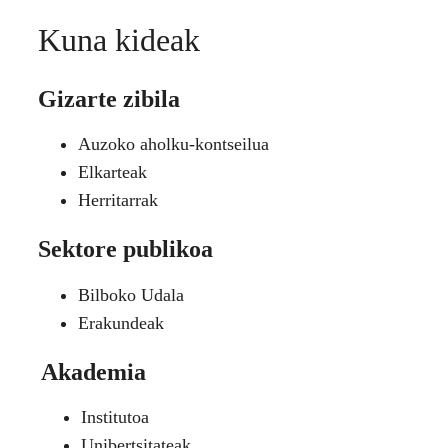
Kuna kideak
Gizarte zibila
Auzoko aholku-kontseilua
Elkarteak
Herritarrak
Sektore publikoa
Bilboko Udala
Erakundeak
Akademia
Institutoa
Unibertsitateak