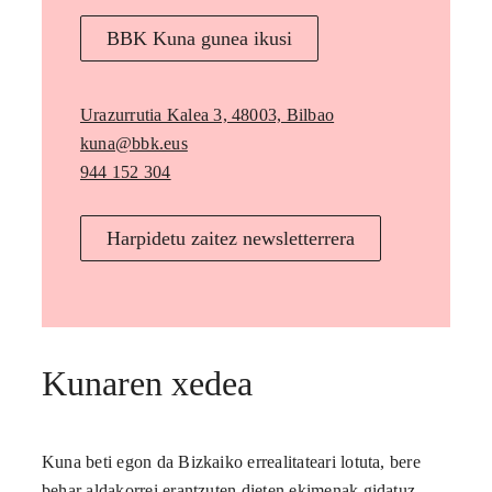
BBK Kuna gunea ikusi
Urazurrutia Kalea 3, 48003, Bilbao
kuna@bbk.eus
944 152 304
Harpidetu zaitez newsletterrera
Kunaren xedea
Kuna beti egon da Bizkaiko errealitateari lotuta, bere
behar aldakorrei erantzuten dieten ekimenak gidatuz.