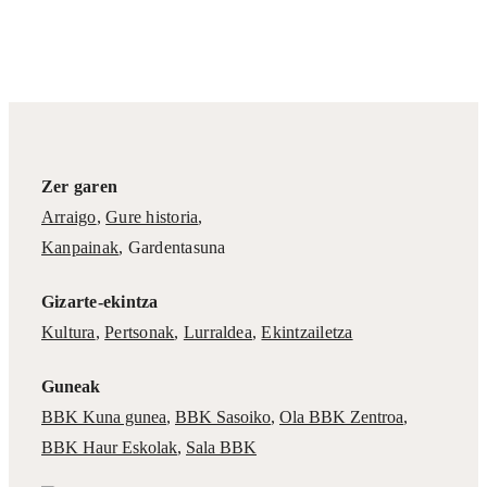
Zer garen
Arraigo
,
Gure historia
,
Kanpainak
, Gardentasuna
Gizarte-ekintza
Kultura
,
Pertsonak
,
Lurraldea
,
Ekintzailetza
Guneak
BBK Kuna gunea
,
BBK Sasoiko
,
Ola BBK Zentroa
,
BBK Haur Eskolak
,
Sala BBK