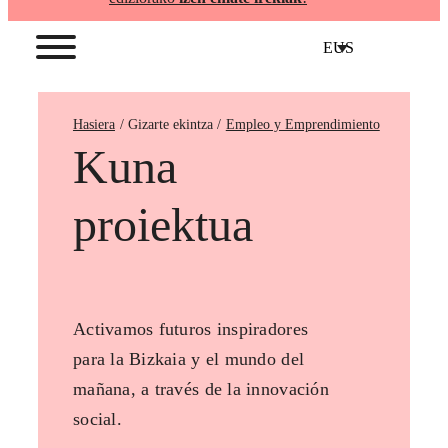
EUS
Hasiera
Empleo y Emprendimiento
Kuna
proiektua
Activamos futuros inspiradores
para la Bizkaia y el mundo del
mañana, a través de la innovación
social.