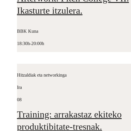
Ikasturte itzulera.
BBK Kuna
18:30h-20:00h
Hitzaldiak eta networkinga
Ira
08
Training: arrakastaz ekiteko
produktibitate-tresnak.