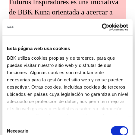
Futuros Inspiradores es una iniciativa
de BBK Kuna orientada a acercar a
Bizkaia el conocimiento y las
tendencias globales más relevantes, de
la mano de expertos y voces
Esta página web usa cookies
internacionales de referencia. Su
BBK utiliza cookies propias y de terceros, para que
propósito es traducir estos análisis en
puedas visitar nuestro sitio web y disfrutar de sus
claves útiles para el desarrollo social,
funciones. Algunas cookies son estrictamente
necesarias para la gestión del sitio web y no se pueden
económico y tecnológico del territorio.
desactivar. Otras cookies, incluidas cookies de terceros
ubicados en países cuya legislación no garantiza un nivel
adecuado de protección de datos, nos permiten mejorar
el sitio web gracias a estadísticas sobre su interacción
con nuestro sitio web, recordar su visita y poder mejorar
sus intereses. Además, compartimos información sobre
Selección
Convocatoria de ayudas
el uso que haga del sitio web con nuestros partners de
Necesario
de