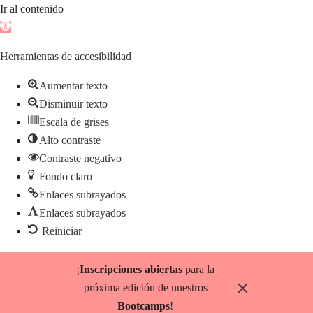
Ir al contenido
Abrir
barra
Herramientas de accesibilidad
de
herramientas
Aumentar texto
Disminuir texto
Escala de grises
Alto contraste
Contraste negativo
Fondo claro
Enlaces subrayados
Enlaces subrayados
Reiniciar
Saltar
¡
Inscripciones abiertas
para la
al
×
próxima edición de nuestros
contenido
Bootcamps
!