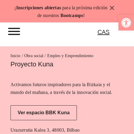
Saltar
×
¡
Inscripciones abiertas
para la próxima edición
al
Abrir b
de nuestros
Bootcamps
!
contenido
CAS
Inicio
Empleo y Emprendimiento
Proyecto Kuna
Activamos futuros inspiradores para la Bizkaia y el
mundo del mañana, a través de la innovación social.
Ver espacio BBK Kuna
Urazurrutia Kalea 3, 48003, Bilbao