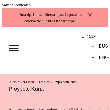
Saltar al contenido
×
¡
Inscripciones abiertas
para la próxima
edición de nuestros
Bootcamps
!
CAS
EUS
ENG
Inicio
Empleo y Emprendimiento
Proyecto Kuna
Activamos futuros inspiradores para la Bizkaia y el mundo del