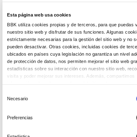
Esta página web usa cookies
BBK utiliza cookies propias y de terceros, para que puedas v
nuestro sitio web y disfrutar de sus funciones. Algunas cook
estrictamente necesarias para la gestión del sitio web y no s
The Future Game
pueden desactivar. Otras cookies, incluidas cookies de terc
The Future Game es un laboratorio de participación
ubicados en países cuya legislación no garantiza un nivel a
juvenil que recoge las cosmovisiones de las nuevas
de protección de datos, nos permiten mejorar el sitio web gr
generaciones en las temáticas que más les preocupan
estadísticas sobre su interacción con nuestro sitio web, rec
hacia el futuro a través de una experiencia
visita y poder mejorar sus intereses. Además, compartimos
gamificada.
información sobre el uso que haga del sitio web con nuestro
partners de análisis web , quienes pueden combinarla con ot
Selección
información que les haya proporcionado o que hayan recopil
Necesario
de
partir del uso que haya hecho de sus servicios. A continuaci
consentimiento
puede seleccionar sus preferencias.
Preferencias
Estadística