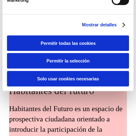
la incorporación de tecnologías
innovadoras en entidades del tercer
sector, con el objetivo de acelerar la
Mostrar detalles
transformación social en nuestro
territorio.
Permitir todas las cookies
Permitir la selección
Solo usar cookies necesarias
Habitantes del futuro
Habitantes del Futuro es un espacio de
prospectiva ciudadana orientado a
introducir la participación de la