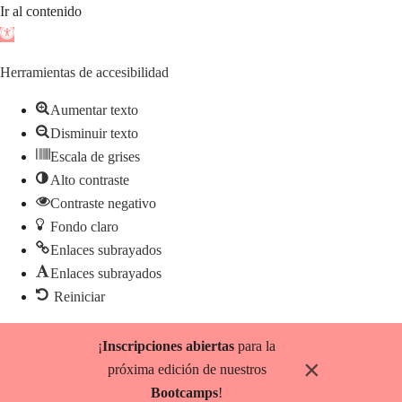
Ir al contenido
Abrir
barra
Herramientas de accesibilidad
de
herramientas
Aumentar texto
Disminuir texto
Escala de grises
Alto contraste
Contraste negativo
Fondo claro
Enlaces subrayados
Enlaces subrayados
Reiniciar
Saltar
¡
Inscripciones abiertas
para la
al
×
próxima edición de nuestros
contenido
Bootcamps
!