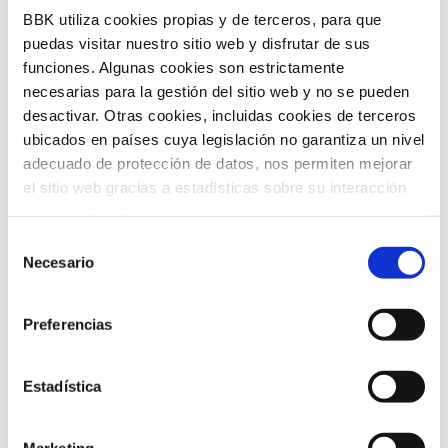
BBK utiliza cookies propias y de terceros, para que
tendencias globales más relevantes, de
puedas visitar nuestro sitio web y disfrutar de sus
la mano de expertos y voces
funciones. Algunas cookies son estrictamente
internacionales de referencia. Su
necesarias para la gestión del sitio web y no se pueden
desactivar. Otras cookies, incluidas cookies de terceros
propósito es traducir estos análisis en
ubicados en países cuya legislación no garantiza un nivel
claves útiles para el desarrollo social,
adecuado de protección de datos, nos permiten mejorar
el sitio web gracias a estadísticas sobre su interacción
económico y tecnológico del territorio.
con nuestro sitio web, recordar su visita y poder mejorar
sus intereses. Además, compartimos información sobre
Selección
el uso que haga del sitio web con nuestros partners de
Necesario
de
análisis web , quienes pueden combinarla con otra
consentimiento
información que les haya proporcionado o que hayan
Preferencias
recopilado a partir del uso que haya hecho de sus
Convocatoria de ayudas
servicios. A continuación, puede seleccionar sus
preferencias.
Estadística
Convocatoria de ayudas para impulsar
Marketing