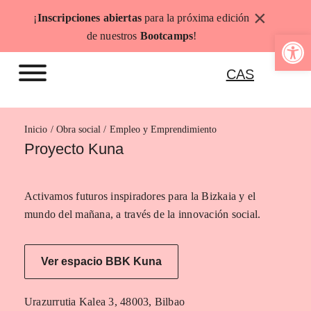
Saltar
×
¡
Inscripciones abiertas
para la próxima edición
al
Abrir b
de nuestros
Bootcamps
!
contenido
CAS
Inicio
Empleo y Emprendimiento
Proyecto Kuna
Activamos futuros inspiradores para la Bizkaia y el
mundo del mañana, a través de la innovación social.
Ver espacio BBK Kuna
Urazurrutia Kalea 3, 48003, Bilbao